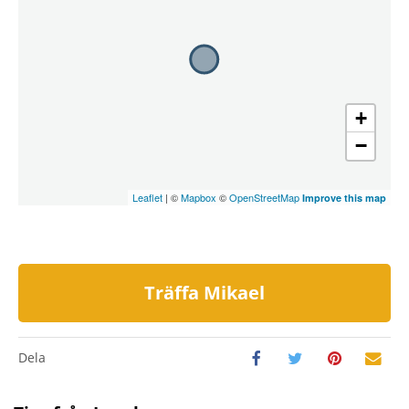
+
−
Leaflet
| ©
Mapbox
©
OpenStreetMap
Improve this map
Träffa Mikael
Dela