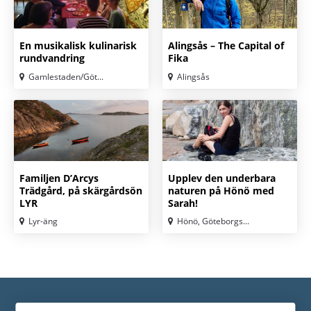
En musikalisk kulinarisk
Alingsås – The Capital of
rundvandring
Fika
Gamlestaden/Göt...
Alingsås
Familjen D’Arcys
Upplev den underbara
Trädgård, på skärgårdsön
naturen på Hönö med
LYR
Sarah!
Lyr-äng
Hönö, Göteborgs...