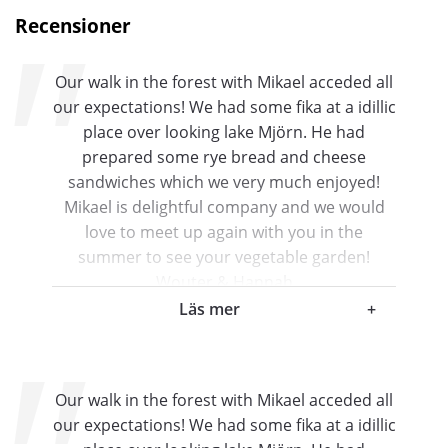
Recensioner
Our walk in the forest with Mikael acceded all
our expectations! We had some fika at a idillic
place over looking lake Mjörn. He had
prepared some rye bread and cheese
sandwiches which we very much enjoyed!
Mikael is delightful company and we would
love to meet up again with you in the
summer to see your vegetable garden!
Wouter & Hannah
Läs mer
+
Hannah & Wouter
Hovås , Sweden
Our walk in the forest with Mikael acceded all
our expectations! We had some fika at a idillic