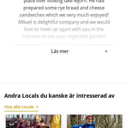
place over looking lake Mjörn. He had
prepared some rye bread and cheese
sandwiches which we very much enjoyed!
Mikael is delightful company and we would
love to meet up again with you in the
summer to see your vegetable garden!
Wouter & Hannah
Läs mer
+
Hannah & Wouter
Hovås , Sweden
Andra Locals du kanske är intresserad av
Visa alla Locals