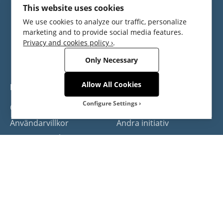
This website uses cookies
We use cookies to analyze our traffic, personalize
marketing and to provide social media features.
Privacy and cookies policy ›
.
ägs och drivs av Turistrådet Västsverige
Only Necessary
Allow All Cookies
Meet the Locals
Delningsekonomi
Configure Settings
Om Meet the Locals
Hitta locals
Användarvillkor
Andra initiativ
Select Cookies
Integritetspolicy
Cookies
Cookies are small text files that the web
server stores on your computer when you
Kontakt
visit the website.
Västsverige
Necessary
Västsverige