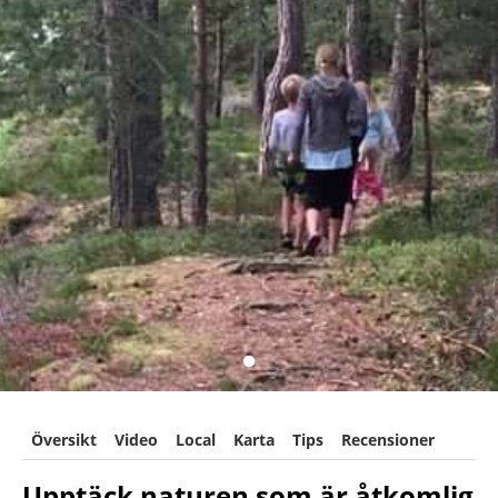
Översikt
Video
Local
Karta
Tips
Recensioner
Upptäck naturen som är åtkomlig