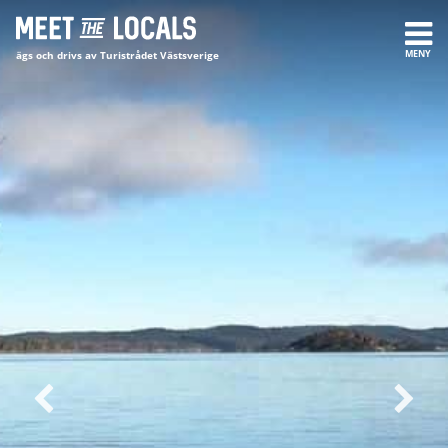
Gå
till
MENY
ägs och drivs av Turistrådet Västsverige
innehåll