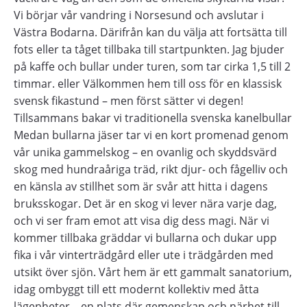
Vi börjar vår vandring i Norsesund och avslutar i
Västra Bodarna. Därifrån kan du välja att fortsätta till
fots eller ta tåget tillbaka till startpunkten. Jag bjuder
på kaffe och bullar under turen, som tar cirka 1,5 till 2
timmar. eller Välkommen hem till oss för en klassisk
svensk fikastund – men först sätter vi degen!
Tillsammans bakar vi traditionella svenska kanelbullar
Medan bullarna jäser tar vi en kort promenad genom
vår unika gammelskog – en ovanlig och skyddsvärd
skog med hundraåriga träd, rikt djur- och fågelliv och
en känsla av stillhet som är svår att hitta i dagens
bruksskogar. Det är en skog vi lever nära varje dag,
och vi ser fram emot att visa dig dess magi. När vi
kommer tillbaka gräddar vi bullarna och dukar upp
fika i vår vinterträdgård eller ute i trädgården med
utsikt över sjön. Vårt hem är ett gammalt sanatorium,
idag ombyggt till ett modernt kollektiv med åtta
lägenheter – en plats där gemenskap och närhet till