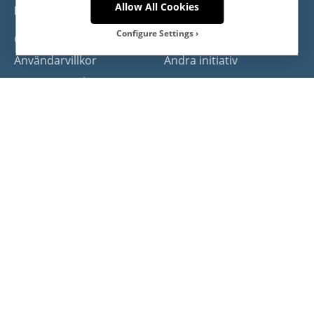
Allow All Cookies
Meet the Locals
Delningsekonomi
Configure Settings
Om Meet the Locals
Hitta locals
Användarvillkor
Andra initiativ
Select Cookies
Integritetspolicy
Cookies
Cookies are small text files that the web
server stores on your computer when you
Kontakt
visit the website.
Västsverige
Necessary
Västsverige
These cookies cannot be disabled.
Turistrådet Västsverige
They are requires for the website to
work.
Analytics
To be able to improve the website
including information and