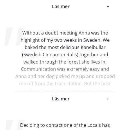
spend quality time with Anna, as meaningful
Läs mer
+
connections are sometimes rare when
backpacking solo. Thank you so much for you
exceptionally warm hospitality, you really are
Without a doubt meeting Anna was the
an incredible woman Anna. All the best, and
highlight of my two weeks in Sweden. We
you are always welcome in Australia!
baked the most delicious Kanelbullar
Josephine
(Swedish Cinnamon Rolls) together and
Brisbane , Australia
walked through the forest she lives in.
Communication was extremely easy and
Anna and her dog picked me up and dropped
me off from the train station. But the best
part of the entire experience was getting to
spend quality time with Anna, as meaningful
Läs mer
+
connections are sometimes rare when
backpacking solo. Thank you so much for you
exceptionally warm hospitality, you really are
Deciding to contact one of the Locals has
an incredible woman Anna. All the best, and