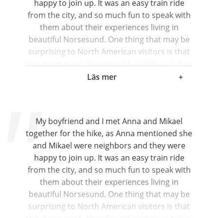
happy to join up. It was an easy train ride
from the city, and so much fun to speak with
them about their experiences living in
beautiful Norsesund. One thing that may be
surprising to North American visitors is that
they have giant, decades-old anthills as tall as
people sometimes - aside from the beautiful
Läs mer
+
wild berry bushes growing everywhere along
the trail. The hike was a little hilly, but mostly
flat offering gorgeous views of the lake from
My boyfriend and I met Anna and Mikael
many sides. After sitting down halfway
together for the hike, as Anna mentioned she
through for fika, Anna shared delicious
and Mikael were neighbors and they were
homemade buns and Mikael brought the
happy to join up. It was an easy train ride
(strong!) coffee and introduced us to the
from the city, and so much fun to speak with
original KitKat - Norwegian Kvik Lunsj,
them about their experiences living in
commonly brought on hikes there. Mikael
beautiful Norsesund. One thing that may be
also brought a map and pointed out different
surprising to North American visitors is that
recreational routes, such as how some