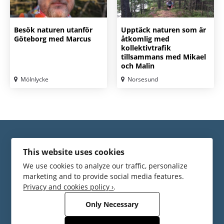
Besök naturen utanför
Upptäck naturen som är
Göteborg med Marcus
åtkomlig med
kollektivtrafik
tillsammans med Mikael
och Malin
Mölnlycke
Norsesund
This website uses cookies
We use cookies to analyze our traffic, personalize
marketing and to provide social media features.
Privacy and cookies policy ›
.
ägs och drivs av Turistrådet Västsverige
Only Necessary