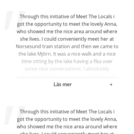
Through this initiative of Meet The Locals i
got the opportunity to meet the lovely Anna,
who showed me the nice area around where
she lives. I could conveniently meet her at
Norsesund train station and then we came to
the lake Mjörn. It was a nice walk and a nice
time sitting by the lake having a fika over
some nice conversations. I absolutely
recommend Anna as a very wonderful and
kind local to meet and it was a pleasure to
Läs mer
+
meet her and her wonderful dog 🙂 -Shashi
Shashi
Gothenburg , Sweden
Through this initiative of Meet The Locals i
got the opportunity to meet the lovely Anna,
who showed me the nice area around where
she lives. I could conveniently meet her at