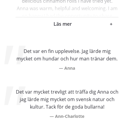
delicious cinnamon rolls I have tried yet.
Anna was warm, helpful and welcoming. I am
so happy I had the opportunity to share
some time with her and her lovely dog. I
Läs mer
+
would recommend this experience to anyone
looking to see first-hand how the Locals live. I
am already looking forward to meet the next
Det var en fin upplevelse. Jag lärde mig
one. Haydee
mycket om hundar och hur man tränar dem.
Haydee
Anna
, Mexico
Det var mycket trevligt att träffa dig Anna och
jag lärde mig mycket om svensk natur och
kultur. Tack för de goda bullarna!
Ann-Charlotte