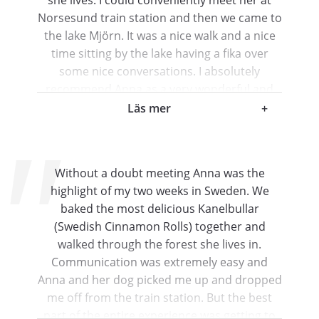
Norsesund train station and then we came to
the lake Mjörn. It was a nice walk and a nice
time sitting by the lake having a fika over
some nice conversations. I absolutely
recommend Anna as a very wonderful and
kind local to meet and it was a pleasure to
Läs mer
+
meet her and her wonderful dog 🙂 -Shashi
Shashi
Gothenburg , Sweden
Without a doubt meeting Anna was the
highlight of my two weeks in Sweden. We
baked the most delicious Kanelbullar
(Swedish Cinnamon Rolls) together and
walked through the forest she lives in.
Communication was extremely easy and
Anna and her dog picked me up and dropped
me off from the train station. But the best
part of the entire experience was getting to