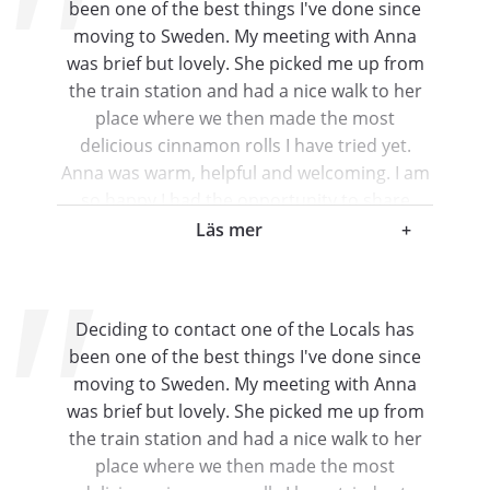
been one of the best things I've done since
you are always welcome in Australia!
moving to Sweden. My meeting with Anna
Josephine
was brief but lovely. She picked me up from
Brisbane , Australia
the train station and had a nice walk to her
place where we then made the most
delicious cinnamon rolls I have tried yet.
Anna was warm, helpful and welcoming. I am
so happy I had the opportunity to share
some time with her and her lovely dog. I
Läs mer
+
would recommend this experience to anyone
looking to see first-hand how the Locals live. I
am already looking forward to meet the next
Deciding to contact one of the Locals has
one. Haydee
been one of the best things I've done since
Haydee
moving to Sweden. My meeting with Anna
, Mexico
was brief but lovely. She picked me up from
the train station and had a nice walk to her
place where we then made the most