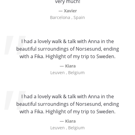
gardens. Upon leaving, they recommended
very much!
we stop in Alingsås, Anna in particular
Xavier
recommended a stellar cafe (Nygren's) that
Barcelona , Spain
had incredible coffee and treats. While the
vistas on the hike were beautiful, the
company was even better. I would return any
I had a lovely walk & talk with Anna in the
day to enjoy the forest around Norsesund -
beautiful surroundings of Norsesund, ending
and feel to have truly made new friends.
with a Fika. Highlight of my trip to Sweden.
Thanks so much for sharing your time,
Kiara
stories, and smiles with us!
Leuven , Belgium
Sam
Worcester, MA , United States
I had a lovely walk & talk with Anna in the
beautiful surroundings of Norsesund, ending
with a Fika. Highlight of my trip to Sweden.
Kiara
Leuven , Belgium